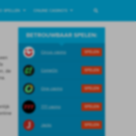
O SPELLEN
ONLINE CASINO'S
BETROUWBAAR SPELEN:
Circus casino
SPELEN
 een
Ze
ComeOn
SPELEN
en, de
na.
One casino
SPELEN
nlijk
777 casino
SPELEN
online
Jacks
SPELEN