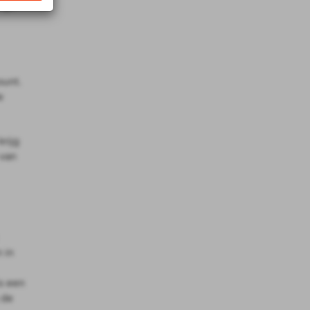
dige
ount.
e
krijg
 van
 in
s een
 de