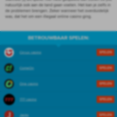
natuurlijk ook aan de tand gaan voelen. Het kan je zelfs in
de problemen brengen. Zeker wanneer het overduidelijk
was, dat het om een illegaal online casino ging.
BETROUWBAAR SPELEN:
Circus casino
SPELEN
ComeOn
SPELEN
One casino
SPELEN
777 casino
SPELEN
Jacks
SPELEN