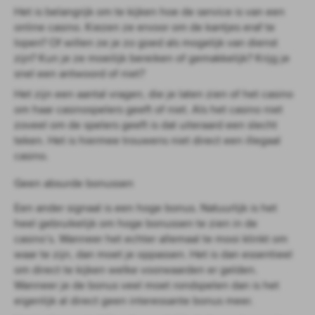
Het is belangrijk om te kijken hoe de service is van een
online casino. Kiezen ze ervoor om de kantjes eraf te
lopen? Of willen ze je zo goed als mogelijk van dienst
zijn? Kun je ze moeilijk bereiken of gemakkelijk? Krijg je
snel een antwoord of niet?
Het zijn een aantal vragen, die je laten zien of het casino
om haar casinospelers geeft of niet. Als het casino niet
zoveel om de spelers geeft is dat uiteraard een slecht
teken. Het is hiermee trouwens niet direct een illegaal
casino.
Geen absurde bonussen
Een ander signaal is een hoge bonus. Natuurlijk is het
heel gebruikelijk om hoge bonussen te zien in de
casino’s. Wanneer het echter allemaal te mooi klinkt om
waar te zijn, dan moet je oppassen. Het is dan essentieel
om direct te kijken welke voorwaarden er gelden.
Wanneer je de bonus veel moet rondspelen dan is het
eigenlijk al direct geen interessante bonus meer.