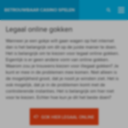
BETROUWBAAR CASINO SPELEN
Legaal online gokken
Wanneer je een gokje wilt gaan wagen op het internet
dan is het belangrijk om dit op de juiste manier te doen.
Het is belangrijk om te kiezen voor legaal online gokken.
Eigenlijk is er geen andere vorm van online gokken.
Waarom zou je trouwens kiezen voor illegaal gokken? Je
kunt er mee in de problemen mee komen. Niet alleen is
de mogelijkheid groot, dat je nooit je winsten ziet. Het is
ook mogelijk, dat je in de problemen komt met de
controlerende instanties. Het is belangrijk om hier niet
voor te kiezen. Echter hoe kun je dit het beste doen?
GOK HIER LEGAAL ONLINE